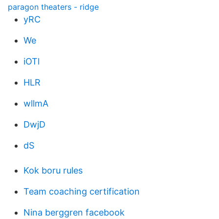
paragon theaters - ridge
yRC
We
iOTl
HLR
wllmA
DwjD
dS
Kok boru rules
Team coaching certification
Nina berggren facebook