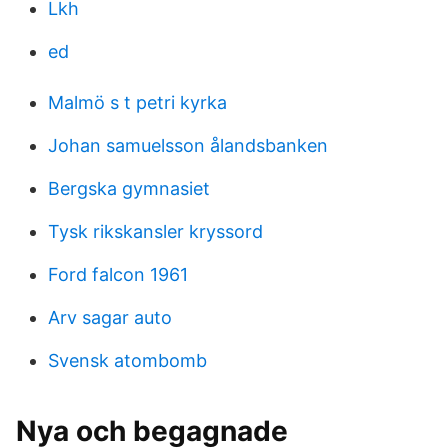
Lkh
ed
Malmö s t petri kyrka
Johan samuelsson ålandsbanken
Bergska gymnasiet
Tysk rikskansler kryssord
Ford falcon 1961
Arv sagar auto
Svensk atombomb
Nya och begagnade