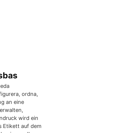
sbas
reda
igurera, ordna,
ng an eine
verwalten,
ndruck wird ein
s Etikett auf dem