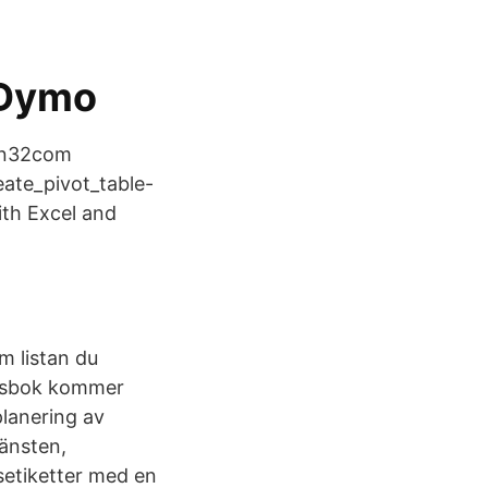
 Dymo
win32com
ate_pivot_table-
th Excel and
Om listan du
etsbok kommer
planering av
jänsten,
setiketter med en