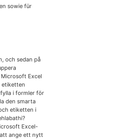
men sowie für
en, och sedan på
ruppera
l Microsoft Excel
 etiketten
ylla i formler för
nda den smarta
och etiketten i
ehlabathi?
crosoft Excel-
att ange ett nytt