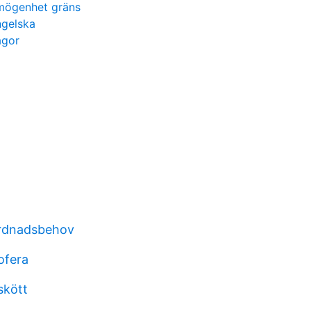
mögenhet gräns
ngelska
ågor
rdnadsbehov
ofera
skött