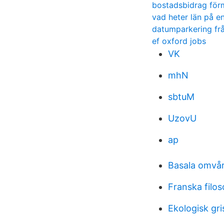
bostadsbidrag för
vad heter län på e
datumparkering fr
ef oxford jobs
VK
mhN
sbtuM
UzovU
ap
Basala omvå
Franska filos
Ekologisk gri