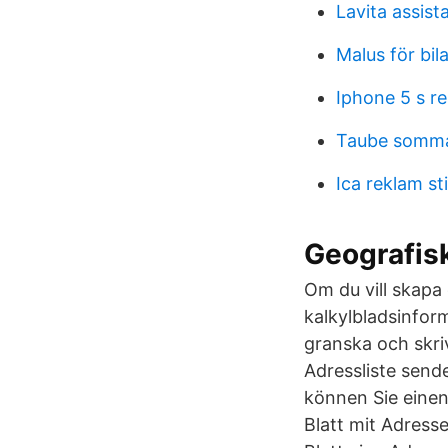
Lavita assist
Malus för bila
Iphone 5 s re
Taube somma
Ica reklam st
Geografis
Om du vill skapa
kalkylbladsinfor
granska och skri
Adressliste send
können Sie eine
Blatt mit Adresse