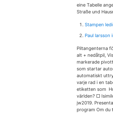
eine Tabelle ange
Straße und Haus
Stampen ledi
Paul larsson
Piltangenterna f
alt + nedåtpil, Vi
markerade pivotta
som startar auto
automatiskt uttry
varje rad i en t
etiketten som Hur
världen? □ Isimi
jw2019. Present
program Om du ti