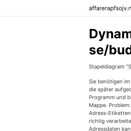
affarerapfsojv.n
Dynam
se/bud
Stapeldiagram "S
Sie benötigen im 
die später aufge
Programm und be
Mappe. Problem: 
Adress-Etikette
richtig verarbeit
Adressdaten kann