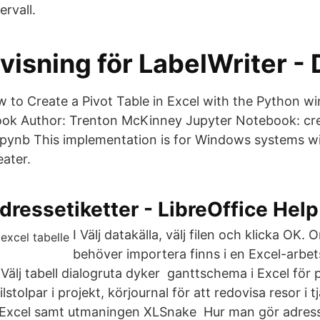
ervall.
visning för LabelWriter -
 to Create a Pivot Table in Excel with the Python 
ok Author: Trenton McKinney Jupyter Notebook: cre
pynb This implementation is for Windows systems wi
eater.
adressetiketter - LibreOffice Help
I Välj datakälla, välj filen och klicka OK. 
behöver importera finns i en Excel-arb
 Välj tabell dialogruta dyker ganttschema i Excel för 
lstolpar i projekt, körjournal för att redovisa resor i t
i Excel samt utmaningen XLSnake Hur man gör adres