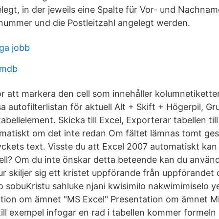
legt, in der jeweils eine Spalte für Vor- und Nachna
nummer und die Postleitzahl angelegt werden.
ga jobb
 imdb
ör att markera den cell som innehåller kolumnetikett
sa autofilterlistan för aktuell Alt + Skift + Högerpil, G
bellelement. Skicka till Excel, Exporterar tabellen til
matiskt om det inte redan Om fältet lämnas tomt ges
ckets text. Visste du att Excel 2007 automatiskt kan f
abell? Om du inte önskar detta beteende kan du anvä
 skiljer sig ett kristet uppförande från uppförandet 
lo sobuKristu sahluke njani kwisimilo nakwimimiselo y
ation om ämnet "MS Excel" Presentation om ämnet Mi
ll exempel infogar en rad i tabellen kommer formeln 